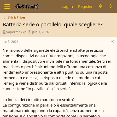
Log in
Register
Silk & Prices
Batteria serie o parallelo: quale scegliere?
T
S
vapormoYxr
Jun 3, 2026
h
t
r
a
Jun 3, 2026
e
r
Nel mondo delle sigarette elettroniche ad alte prestazioni,
a
t
d
d
come i dispositivi da 40.000 erogazioni, la tecnologia che
s
a
alimenta il dispositivo è invisibile ma fondamentale. Se ti sei
t
t
mai chiesto perché alcuni modelli offrano una costanza di
a
e
rendimento impressionante e altri puntino su una risposta
r
immediata e decisa, la risposta risiede nel modo in cui
t
l'energia viene distribuita dai circuiti interni: la logica della
e
r
connessione "in parallelo" o "in serie".
La logica dei circuiti: maratona o scatto?
La configurazione in parallelo è essenzialmente una
maratona: raddoppiando la capacità senza aumentare la
tensione, il dispositivo si comporta come un serbatoio