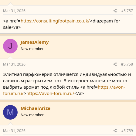
Mar 31, 2026
#5,757
<a href=
https://consultingfootpain.co.uk/
>diazepam for
sale</a>
JamesAlemy
J
New member
Mar 31, 2026
#5,758
Элитная парфюмерия отличается индивидуальностью и
сложным раскрытием нот. В интернет магазине можно
выбрать аромат под любой стиль <a href=
https://avon-
forum.ru/
>
https://avon-forum.ru/
</a>
MichaelArize
M
New member
Mar 31, 2026
#5,759