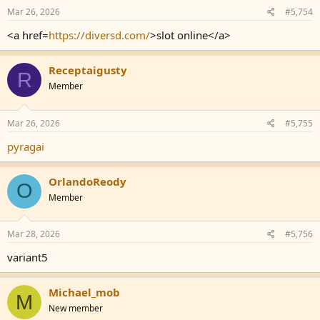
Mar 26, 2026
#5,754
<a href=
https://diversd.com/
>slot online</a>
Receptaigusty
R
Member
Mar 26, 2026
#5,755
pyragai
OrlandoReody
O
Member
Mar 28, 2026
#5,756
variant5
Michael_mob
M
New member