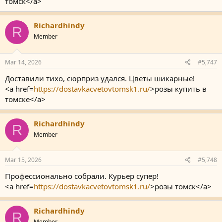
томск</a>
Richardhindy
R
Member
Mar 14, 2026
#5,747
Доставили тихо, сюрприз удался. Цветы шикарные!
<a href=
https://dostavkacvetovtomsk1.ru/
>розы купить в
томске</a>
Richardhindy
R
Member
Mar 15, 2026
#5,748
Профессионально собрали. Курьер супер!
<a href=
https://dostavkacvetovtomsk1.ru/
>розы томск</a>
Richardhindy
R
Member