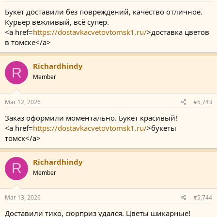
Букет доставили без повреждений, качество отличное.
Курьер вежливый, всё супер.
<a href=
https://dostavkacvetovtomsk1.ru/
>доставка цветов
в томске</a>
Richardhindy
R
Member
Mar 12, 2026
#5,743
Заказ оформили моментально. Букет красивый!
<a href=
https://dostavkacvetovtomsk1.ru/
>букеты
томск</a>
Richardhindy
R
Member
Mar 13, 2026
#5,744
Доставили тихо, сюрприз удался. Цветы шикарные!