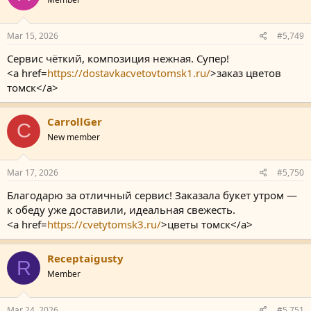
Mar 15, 2026
#5,749
Сервис чёткий, композиция нежная. Супер!
<a href=
https://dostavkacvetovtomsk1.ru/
>заказ цветов
томск</a>
CarrollGer
C
New member
Mar 17, 2026
#5,750
Благодарю за отличный сервис! Заказала букет утром —
к обеду уже доставили, идеальная свежесть.
<a href=
https://cvetytomsk3.ru/
>цветы томск</a>
Receptaigusty
R
Member
Mar 24, 2026
#5,751