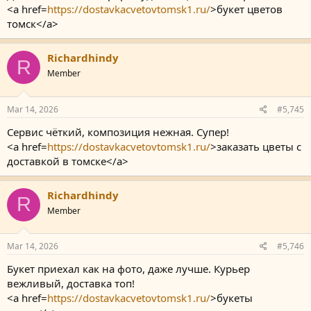
<a href=
https://dostavkacvetovtomsk1.ru/
>букет цветов
томск</a>
Richardhindy
R
Member
Mar 14, 2026
#5,745
Сервис чёткий, композиция нежная. Супер!
<a href=
https://dostavkacvetovtomsk1.ru/
>заказать цветы с
доставкой в томске</a>
Richardhindy
R
Member
Mar 14, 2026
#5,746
Букет приехал как на фото, даже лучше. Курьер
вежливый, доставка топ!
<a href=
https://dostavkacvetovtomsk1.ru/
>букеты