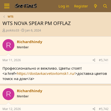
Log in
Register
WTS
WTS NOVA SPEAR PM OFFLAZ
T
S
pokito33
Jan 6, 2024
h
t
r
a
Richardhindy
R
e
r
Member
a
t
d
d
s
a
Mar 11, 2026
#5,741
t
t
a
e
Профессионально и вежливо. Цветы стоят!
r
<a href=
https://dostavkacvetovtomsk1.ru/
>доставка цветов
t
томск на дом</a>
e
r
Richardhindy
R
Member
Mar 12, 2026
#5,742